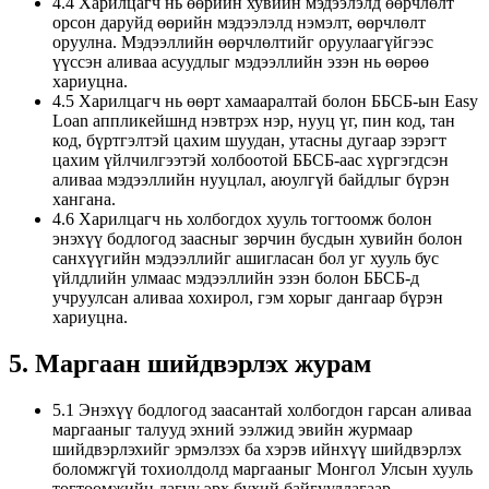
4.4 Харилцагч нь өөрийн хувийн мэдээлэлд өөрчлөлт
орсон даруйд өөрийн мэдээлэлд нэмэлт, өөрчлөлт
оруулна. Мэдээллийн өөрчлөлтийг оруулаагүйгээс
үүссэн аливаа асуудлыг мэдээллийн эзэн нь өөрөө
хариуцна.
4.5 Харилцагч нь өөрт хамааралтай болон ББСБ-ын Easy
Loan аппликейшнд нэвтрэх нэр, нууц үг, пин код, тан
код, бүртгэлтэй цахим шуудан, утасны дугаар зэрэгт
цахим үйлчилгээтэй холбоотой ББСБ-аас хүргэгдсэн
аливаа мэдээллийн нууцлал, аюулгүй байдлыг бүрэн
хангана.
4.6 Харилцагч нь холбогдох хууль тогтоомж болон
энэхүү бодлогод заасныг зөрчин бусдын хувийн болон
санхүүгийн мэдээллийг ашигласан бол уг хууль бус
үйлдлийн улмаас мэдээллийн эзэн болон ББСБ-д
учруулсан аливаа хохирол, гэм хорыг дангаар бүрэн
хариуцна.
5. Маргаан шийдвэрлэх журам
5.1 Энэхүү бодлогод заасантай холбогдон гарсан аливаа
маргааныг талууд эхний ээлжид эвийн журмаар
шийдвэрлэхийг эрмэлзэх ба хэрэв ийнхүү шийдвэрлэх
боломжгүй тохиолдолд маргааныг Монгол Улсын хууль
тогтоомжийн дагуу эрх бүхий байгууллагаар