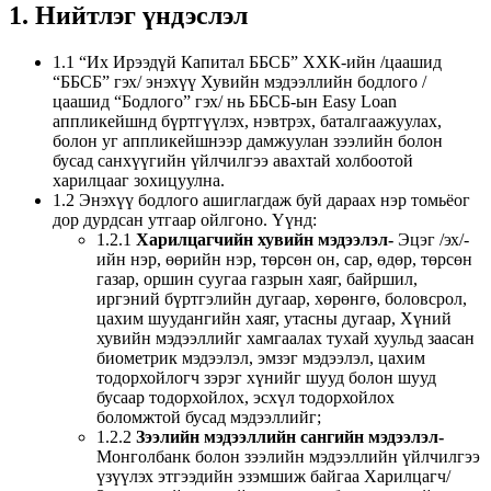
1. Нийтлэг үндэслэл
1.1 “Их Ирээдүй Капитал ББСБ” ХХК-ийн /цаашид
“ББСБ” гэх/ энэхүү Хувийн мэдээллийн бодлого /
цаашид “Бодлого” гэх/ нь ББСБ-ын Easy Loan
аппликейшнд бүртгүүлэх, нэвтрэх, баталгаажуулах,
болон уг аппликейшнээр дамжуулан зээлийн болон
бусад санхүүгийн үйлчилгээ авахтай холбоотой
харилцааг зохицуулна.
1.2 Энэхүү бодлого ашиглагдаж буй дараах нэр томьёог
дор дурдсан утгаар ойлгоно. Үүнд:
1.2.1
Харилцагчийн хувийн мэдээлэл-
Эцэг /эх/-
ийн нэр, өөрийн нэр, төрсөн он, сар, өдөр, төрсөн
газар, оршин суугаа газрын хаяг, байршил,
иргэний бүртгэлийн дугаар, хөрөнгө, боловсрол,
цахим шуудангийн хаяг, утасны дугаар, Хүний
хувийн мэдээллийг хамгаалах тухай хуульд заасан
биометрик мэдээлэл, эмзэг мэдээлэл, цахим
тодорхойлогч зэрэг хүнийг шууд болон шууд
бусаар тодорхойлох, эсхүл тодорхойлох
боломжтой бусад мэдээллийг;
1.2.2
Зээлийн мэдээллийн сангийн мэдээлэл-
Монголбанк болон зээлийн мэдээллийн үйлчилгээ
үзүүлэх этгээдийн эзэмшиж байгаа Харилцагч/