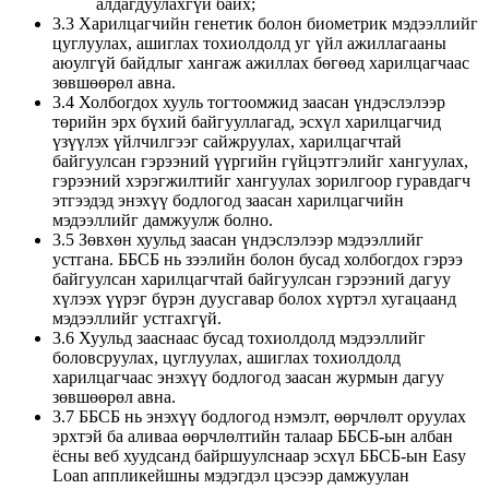
алдагдуулахгүй байх;
3.3 Харилцагчийн генетик болон биометрик мэдээллийг
цуглуулах, ашиглах тохиолдолд уг үйл ажиллагааны
аюулгүй байдлыг хангаж ажиллах бөгөөд харилцагчаас
зөвшөөрөл авна.
3.4 Холбогдох хууль тогтоомжид заасан үндэслэлээр
төрийн эрх бүхий байгууллагад, эсхүл харилцагчид
үзүүлэх үйлчилгээг сайжруулах, харилцагчтай
байгуулсан гэрээний үүргийн гүйцэтгэлийг хангуулах,
гэрээний хэрэгжилтийг хангуулах зорилгоор гуравдагч
этгээдэд энэхүү бодлогод заасан харилцагчийн
мэдээллийг дамжуулж болно.
3.5 Зөвхөн хуульд заасан үндэслэлээр мэдээллийг
устгана. ББСБ нь зээлийн болон бусад холбогдох гэрээ
байгуулсан харилцагчтай байгуулсан гэрээний дагуу
хүлээх үүрэг бүрэн дуусгавар болох хүртэл хугацаанд
мэдээллийг устгахгүй.
3.6 Хуульд зааснаас бусад тохиолдолд мэдээллийг
боловсруулах, цуглуулах, ашиглах тохиолдолд
харилцагчаас энэхүү бодлогод заасан журмын дагуу
зөвшөөрөл авна.
3.7 ББСБ нь энэхүү бодлогод нэмэлт, өөрчлөлт оруулах
эрхтэй ба аливаа өөрчлөлтийн талаар ББСБ-ын албан
ёсны веб хуудсанд байршуулснаар эсхүл ББСБ-ын Easy
Loan аппликейшны мэдэгдэл цэсээр дамжуулан