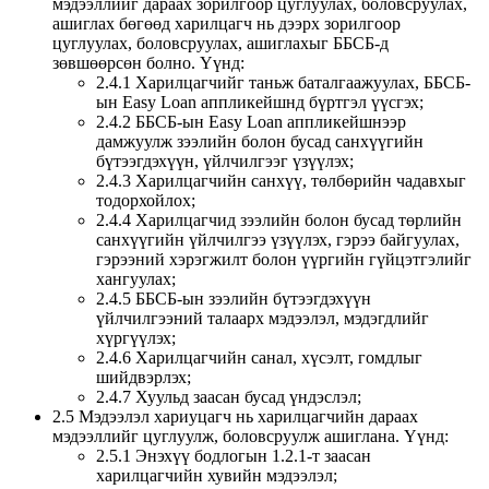
мэдээллийг дараах зорилгоор цуглуулах, боловсруулах,
ашиглах бөгөөд харилцагч нь дээрх зорилгоор
цуглуулах, боловсруулах, ашиглахыг ББСБ-д
зөвшөөрсөн болно. Үүнд:
2.4.1 Харилцагчийг таньж баталгаажуулах, ББСБ-
ын Easy Loan аппликейшнд бүртгэл үүсгэх;
2.4.2 ББСБ-ын Easy Loan аппликейшнээр
дамжуулж зээлийн болон бусад санхүүгийн
бүтээгдэхүүн, үйлчилгээг үзүүлэх;
2.4.3 Харилцагчийн санхүү, төлбөрийн чадавхыг
тодорхойлох;
2.4.4 Харилцагчид зээлийн болон бусад төрлийн
санхүүгийн үйлчилгээ үзүүлэх, гэрээ байгуулах,
гэрээний хэрэгжилт болон үүргийн гүйцэтгэлийг
хангуулах;
2.4.5 ББСБ-ын зээлийн бүтээгдэхүүн
үйлчилгээний талаарх мэдээлэл, мэдэгдлийг
хүргүүлэх;
2.4.6 Харилцагчийн санал, хүсэлт, гомдлыг
шийдвэрлэх;
2.4.7 Хуульд заасан бусад үндэслэл;
2.5 Мэдээлэл хариуцагч нь харилцагчийн дараах
мэдээллийг цуглуулж, боловсруулж ашиглана. Үүнд:
2.5.1 Энэхүү бодлогын 1.2.1-т заасан
харилцагчийн хувийн мэдээлэл;