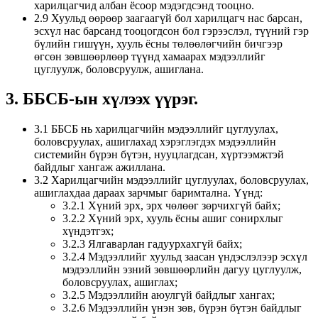
харилцагчид албан ёсоор мэдэгдсэнд тооцно.
2.9 Хуульд өөрөөр заагаагүй бол харилцагч нас барсан,
эсхүл нас барсанд тооцогдсон бол гэрээслэл, түүний гэр
бүлийн гишүүн, хууль ёсны төлөөлөгчийн бичгээр
өгсөн зөвшөөрлөөр түүнд хамаарах мэдээллийг
цуглуулж, боловсруулж, ашиглана.
3. ББСБ-ын хүлээх үүрэг.
3.1 ББСБ нь харилцагчийн мэдээллийг цуглуулах,
боловсруулах, ашиглахад хэрэглэгдэх мэдээллийн
системийн бүрэн бүтэн, нууцлагдсан, хүртээмжтэй
байдлыг хангаж ажиллана.
3.2 Харилцагчийн мэдээллийг цуглуулах, боловсруулах,
ашиглахдаа дараах зарчмыг баримтална. Үүнд:
3.2.1 Хүний эрх, эрх чөлөөг зөрчихгүй байх;
3.2.2 Хүний эрх, хууль ёсны ашиг сонирхлыг
хүндэтгэх;
3.2.3 Ялгаварлан гадуурхахгүй байх;
3.2.4 Мэдээллийг хуульд заасан үндэслэлээр эсхүл
мэдээллийн эзний зөвшөөрлийн дагуу цуглуулж,
боловсруулах, ашиглах;
3.2.5 Мэдээллийн аюулгүй байдлыг хангах;
3.2.6 Мэдээллийн үнэн зөв, бүрэн бүтэн байдлыг