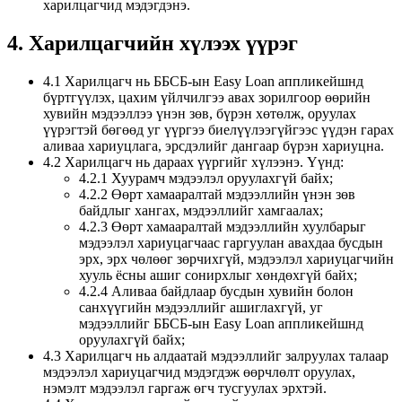
харилцагчид мэдэгдэнэ.
4. Харилцагчийн хүлээх үүрэг
4.1 Харилцагч нь ББСБ-ын Easy Loan аппликейшнд
бүртгүүлэх, цахим үйлчилгээ авах зорилгоор өөрийн
хувийн мэдээллээ үнэн зөв, бүрэн хөтөлж, оруулах
үүрэгтэй бөгөөд уг үүргээ биелүүлээгүйгээс үүдэн гарах
аливаа хариуцлага, эрсдэлийг дангаар бүрэн хариуцна.
4.2 Харилцагч нь дараах үүргийг хүлээнэ. Үүнд:
4.2.1 Хуурамч мэдээлэл оруулахгүй байх;
4.2.2 Өөрт хамааралтай мэдээллийн үнэн зөв
байдлыг хангах, мэдээллийг хамгаалах;
4.2.3 Өөрт хамааралтай мэдээллийн хуулбарыг
мэдээлэл хариуцагчаас гаргуулан авахдаа бусдын
эрх, эрх чөлөөг зөрчихгүй, мэдээлэл хариуцагчийн
хууль ёсны ашиг сонирхлыг хөндөхгүй байх;
4.2.4 Аливаа байдлаар бусдын хувийн болон
санхүүгийн мэдээллийг ашиглахгүй, уг
мэдээллийг ББСБ-ын Easy Loan аппликейшнд
оруулахгүй байх;
4.3 Харилцагч нь алдаатай мэдээллийг залруулах талаар
мэдээлэл хариуцагчид мэдэгдэж өөрчлөлт оруулах,
нэмэлт мэдээлэл гаргаж өгч тусгуулах эрхтэй.