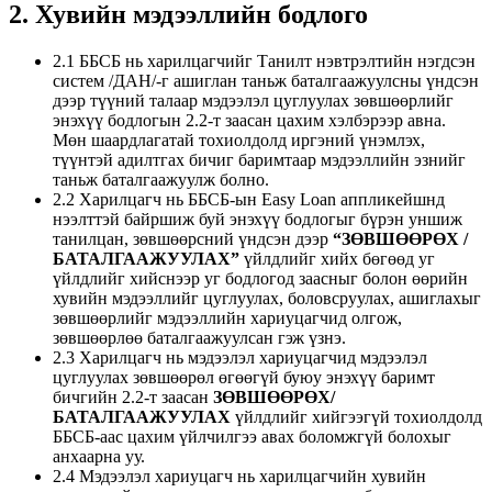
2. Хувийн мэдээллийн бодлого
2.1 ББСБ нь харилцагчийг Танилт нэвтрэлтийн нэгдсэн
систем /ДАН/-г ашиглан таньж баталгаажуулсны үндсэн
дээр түүний талаар мэдээлэл цуглуулах зөвшөөрлийг
энэхүү бодлогын 2.2-т заасан цахим хэлбэрээр авна.
Мөн шаардлагатай тохиолдолд иргэний үнэмлэх,
түүнтэй адилтгах бичиг баримтаар мэдээллийн эзнийг
таньж баталгаажуулж болно.
2.2 Харилцагч нь ББСБ-ын Easy Loan аппликейшнд
нээлттэй байршиж буй энэхүү бодлогыг бүрэн уншиж
танилцан, зөвшөөрсний үндсэн дээр
“ЗӨВШӨӨРӨХ /
БАТАЛГААЖУУЛАХ”
үйлдлийг хийх бөгөөд уг
үйлдлийг хийснээр уг бодлогод заасныг болон өөрийн
хувийн мэдээллийг цуглуулах, боловсруулах, ашиглахыг
зөвшөөрлийг мэдээллийн хариуцагчид олгож,
зөвшөөрлөө баталгаажуулсан гэж үзнэ.
2.3 Харилцагч нь мэдээлэл хариуцагчид мэдээлэл
цуглуулах зөвшөөрөл өгөөгүй буюу энэхүү баримт
бичгийн 2.2-т заасан
ЗӨВШӨӨРӨХ/
БАТАЛГААЖУУЛАХ
үйлдлийг хийгээгүй тохиолдолд
ББСБ-аас цахим үйлчилгээ авах боломжгүй болохыг
анхаарна уу.
2.4 Мэдээлэл хариуцагч нь харилцагчийн хувийн