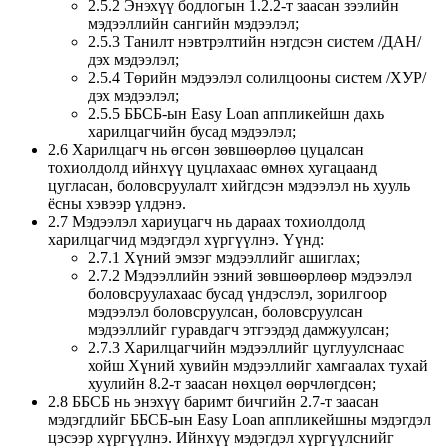
2.5.2 Энэхүү бодлогын 1.2.2-т заасан зээлийн
мэдээллийн сангийн мэдээлэл;
2.5.3 Танилт нэвтрэлтийн нэгдсэн систем /ДАН/
дэх мэдээлэл;
2.5.4 Төрийн мэдээлэл солилцооны систем /ХУР/
дэх мэдээлэл;
2.5.5 ББСБ-ын Easy Loan аппликейшн дахь
харилцагчийн бусад мэдээлэл;
2.6 Харилцагч нь өгсөн зөвшөөрлөө цуцалсан
тохиолдолд ийнхүү цуцлахаас өмнөх хугацаанд
цугласан, боловсруулалт хийгдсэн мэдээлэл нь хууль
ёсны хэвээр үлдэнэ.
2.7 Мэдээлэл хариуцагч нь дараах тохиолдолд
харилцагчид мэдэгдэл хүргүүлнэ. Үүнд:
2.7.1 Хүний эмзэг мэдээллийг ашиглах;
2.7.2 Мэдээллийн эзний зөвшөөрлөөр мэдээлэл
боловсруулахаас бусад үндэслэл, зорилгоор
мэдээлэл боловсруулсан, боловсруулсан
мэдээллийг гуравдагч этгээдэд дамжуулсан;
2.7.3 Харилцагчийн мэдээллийг цуглуулснаас
хойш Хүний хувийн мэдээллийг хамгаалах тухай
хуулийн 8.2-т заасан нөхцөл өөрчлөгдсөн;
2.8 ББСБ нь энэхүү баримт бичгийн 2.7-т заасан
мэдэгдлийг ББСБ-ын Easy Loan аппликейшны мэдэгдэл
цэсээр хүргүүлнэ. Ийнхүү мэдэгдэл хүргүүлснийг